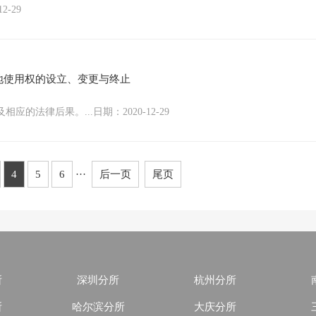
-29
地使用权的设立、变更与终止
法律后果。...日期：2020-12-29
4
5
6
···
后一页
尾页
所
深圳分所
杭州分所
所
哈尔滨分所
大庆分所