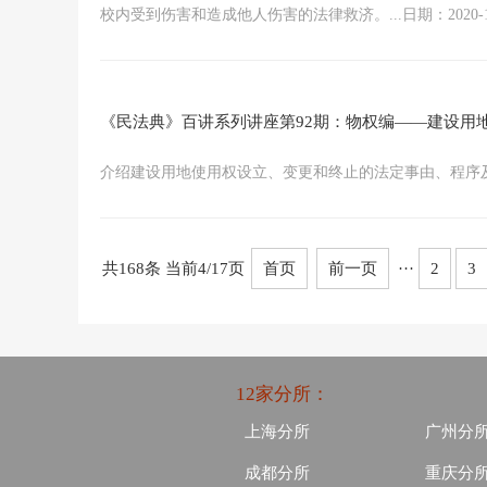
校内受到伤害和造成他人伤害的法律救济。...日期：2020-12
《民法典》百讲系列讲座第92期：物权编——建设用
介绍建设用地使用权设立、变更和终止的法定事由、程序及相应的
共168条 当前4/17页
首页
前一页
···
2
3
12家分所：
上海分所
广州分
成都分所
重庆分