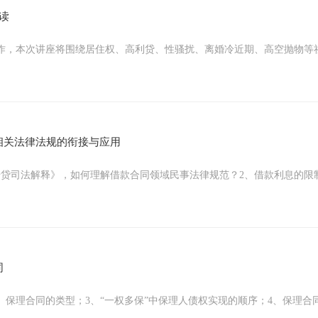
读
作，本次讲座将围绕居住权、高利贷、性骚扰、离婚冷近期、高空抛物等
相关法律法规的衔接与应用
借贷司法解释》，如何理解借款合同领域民事法律规范？2、借款利息的限
同
合同的类型；3、“一权多保”中保理人债权实现的顺序；4、保理合同的实务问