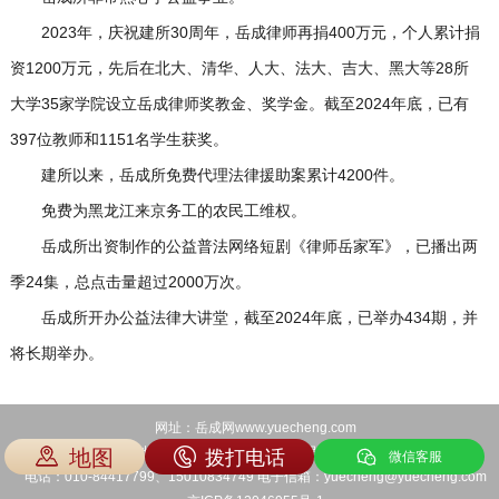
2023年，庆祝建所30周年，岳成律师再捐400万元，个人累计捐
资1200万元，先后在北大、清华、人大、法大、吉大、黑大等28所
大学35家学院设立岳成律师奖教金、奖学金。截至2024年底，已有
397位教师和1151名学生获奖。
建所以来，岳成所免费代理法律援助案累计4200件。
免费为黑龙江来京务工的农民工维权。
岳成所出资制作的公益普法网络短剧《律师岳家军》，已播出两
季24集，总点击量超过2000万次。
岳成所开办公益法律大讲堂，截至2024年底，已举办434期，并
将长期举办。
网址：岳成网www.yuecheng.com
地图
北京总所地址：北京市东三环北路丙2号天元港中心A座7层
拨打电话
微信客服
电话：010-84417799、15010834749 电子信箱：yuecheng@yuecheng.com