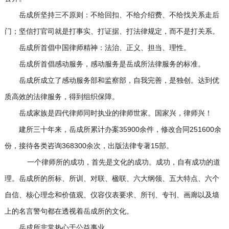
岳成所坚持三不原则：不给回扣、不给介绍费、不给找关系走后
门；坚信打官司就是打事实、打证据、打法律规定，而不是打关系。
岳成所首倡中国律师精神：法治、正义、担当、理性。
岳成所首倡感动服务，感动服务是岳成所法律服务的标准。
岳成所成立了感动服务部和监察部，自我完善，是独创。达到优
质高效的法律服务，得到组织保障。
岳成家族是四代律师同时执业的律师世家。国家兴，律师兴！
建所三十年来，岳成所累计办案35900余件，修改合同251600余
份，接待各类咨询368300余次，出版法律专著15部。
一个律师所的成功，首先是文化的成功。成功，自有成功的道
理。岳成所的所标、所训、对联、楹联、六大纲领、五大特点、六个
自信、核心理念和价值观、仪容仪表要求、所刊、专刊、画廊以及墙
上的名言警句都在透视着岳成所的文化。
岳成所非常热心于公益事业。