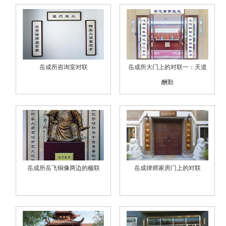
岳成所咨询室对联
岳成所大门上的对联一：天道
酬勤
岳成所岳飞铜像两边的楹联
岳成律师家房门上的对联