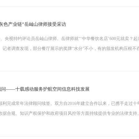
奖牌灰色产业链”岳屾山律师接受采访
主任、央视特约评论员岳屾山律师。岳律师就“‘中华餐饮名店’600元就卖？
记者调查发现，部分餐厅展示的奖牌“水分”不小，有的颁发机构压根不存在
顾问——十载感动服务护航空间信息科技发展
利完成常年法律顾问续签。双方自2016年建立合作以来，已携手走过
数据合规、知识产权保护和政府项目风控等方面持续提供专业的法律支持