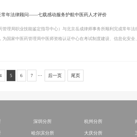
任常年法律顾问——七载感动服务护航中医药人才评价
管理局职业技能鉴定指导中心）与北京岳成律师事务所顺利完成常年法律
，为国家中医药管理局中医师资格认证中心在考试制度建设、信息化安全
4
5
6
7
···
后一页
尾页
所
深圳分所
杭州分所
所
哈尔滨分所
大庆分所