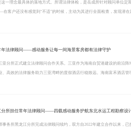
就是这一理念最具体的落地方式。所谓法律体检，是岳成所针对顾问单位定
在客户还没有感觉到“不适”的时候，主动为其进行全面检查，发现潜在风险点，
常年法律顾问——感动服务让每一间海景客房都有法律守护
三亚分所正式建立法律顾问合作关系。三亚作为海南自贸港建设的前沿阵
业、高效的法律服务助力三亚湾畔的度假酒店行稳致远。海南富禾酒店管
江分所担任常年法律顾问——四载感动服务护航东北水运工程勘察设
事务所黑龙江分所完成法律顾问续约，双方自2022年建立合作以来，