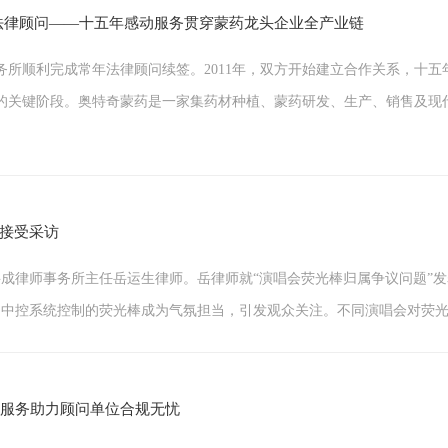
法律顾问——十五年感动服务贯穿蒙药龙头企业全产业链
所顺利完成常年法律顾问续签。2011年，双方开始建立合作关系，十
关键阶段。奥特奇蒙药是一家集药材种植、蒙药研发、生产、销售及现代化
任接受采访
京岳成律师事务所主任岳运生律师。岳律师就“演唱会荧光棒归属争议问题”发表
系统控制的荧光棒成为气氛担当，引发观众关注。不同演唱会对荧光棒的处理方
检服务助力顾问单位合规无忧