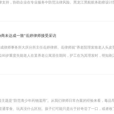
律支持，协助企业在专业服务中防范法律风险。黑龙江黑航航务勘察设计
次协商未达成一致”岳婷律师接受采访
北京岳成律师事务所大庆分所主任岳婷律师。岳律师就“养老院理发致老人头皮
80岁重度失能老人在某养老公寓居住期间，护工在为其理发时，明知剃刀
的宣传主题是“防范青少年药物滥用”。从我们律师日常办案的经验来看，毒
食、玩具没什么区别。孩子们可能只是出于好奇尝了一口，或者收了一张“贴纸”