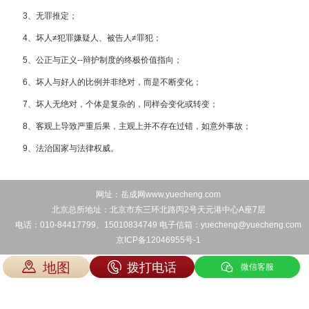
3、无罪推定；
4、坏人≠犯罪嫌疑人、被告人≠罪犯；
5、公正与正义--辩护制度的终极价值指向；
6、坏人与好人的比例并非绝对，而是不断变化；
7、坏人无绝对，个体是复杂的，同样会变化或转变；
8、客观上导致严重后果，主观上并不存在过错，如意外事故；
9、法治国家与法律权威。
网址：岳成网www.yuecheng.com
北京总所地址：北京市东三环北路丙2号天元港中心A座7层
电话：010-84417799、15010834749 电子信箱：yuecheng@yuecheng.com
京ICP备12046955号-1
地图
拨打电话
微信客服