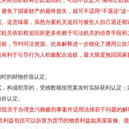
机关依照职权将公款追回的，可以不认定为
“挪用公款
避免了国家财产的最终损失，就可不适用“不退还”这
别。这意味着，虽然办案机关追回与被告人自己退还都
案机关依职权追回则更多依赖于司法机关的侦查手段和
退赔，节约司法资源。此条解释进一步细化了挪用公款
也有利于引导行为人积极配合追赃，最大限度挽回国家
物时的财物价值认定。
式，构成犯罪的，受贿数额按照案发时实际获利认定；
溢价认定。
检察院关于办理贪污贿赂刑事案件适用法律若干问题的解
产性利益包括可以折算为货币的物质利益如房屋装修、