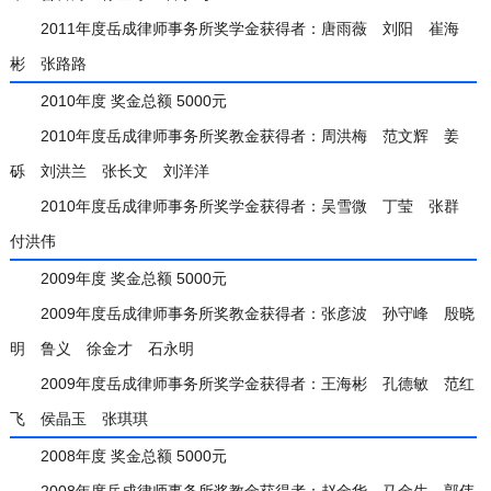
2011年度岳成律师事务所奖学金获得者：唐雨薇 刘阳 崔海
彬 张路路
2010年度 奖金总额 5000元
2010年度岳成律师事务所奖教金获得者：周洪梅 范文辉 姜
砾 刘洪兰 张长文 刘洋洋
2010年度岳成律师事务所奖学金获得者：吴雪微 丁莹 张群
付洪伟
2009年度 奖金总额 5000元
2009年度岳成律师事务所奖教金获得者：张彦波 孙守峰 殷晓
明 鲁义 徐金才 石永明
2009年度岳成律师事务所奖学金获得者：王海彬 孔德敏 范红
飞 侯晶玉 张琪琪
2008年度 奖金总额 5000元