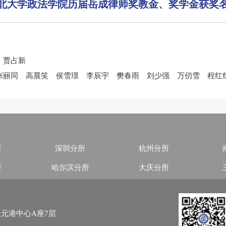
北大学政法学院历届岳成律师奖教金、奖学金获奖
 贾占新
张丽同 高晨笑 侯雪璟 李辰宇 樊春雨 刘少强 万仞雪 程红
所
深圳分所
杭州分所
所
哈尔滨分所
大庆分所
元港中心A座7层