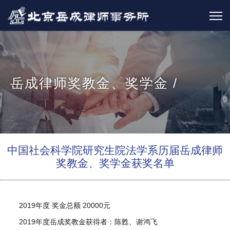
岳成律师奖教金、奖学金 /
中国社会科学院研究生院法学系历届岳成律师
奖教金、奖学金获奖名单
2019年度 奖金总额 20000元
2019年度岳成奖教金获得者：陈甦、谢鸿飞