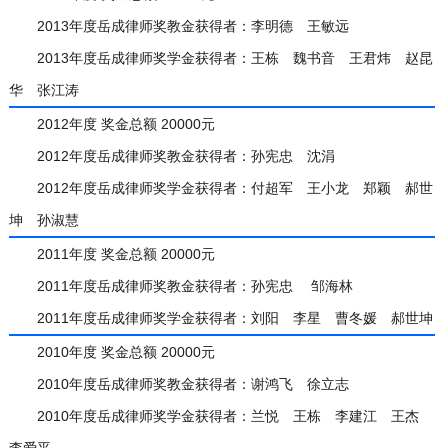
2013年度岳成律师奖教金获得者：李明德 王敏远
2013年度岳成律师奖学金获得者：王栋 魏书音 王君炜 赵昆
华 张江涛
2012年度 奖金总额 20000元
2012年度岳成律师奖教金获得者：孙宪忠 沈涓
2012年度岳成律师奖学金获得者：付超军 王小龙 郑颖 郝世
坤 孙淑慧
2011年度 奖金总额 20000元
2011年度岳成律师奖教金获得者：孙宪忠 邹海林
2011年度岳成律师奖学金获得者：刘阳 李星 曹冬媛 郝世坤
2010年度 奖金总额 20000元
2010年度岳成律师奖教金获得者：谢鸿飞 徐立志
2010年度岳成律师奖学金获得者：兰悦 王栋 李建江 王杰