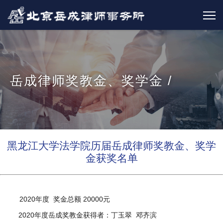
岳成律师奖教金、奖学金 /
黑龙江大学法学院历届岳成律师奖教金、奖学
金获奖名单
2020年度 奖金总额 20000元
2020年度岳成奖教金获得者：丁玉翠 邓齐滨