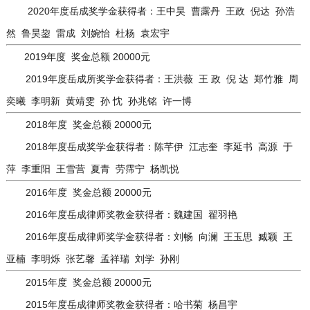
2020年度岳成奖学金获得者：王中昊 曹露丹 王政 倪达 孙浩
然 鲁昊鋆 雷成 刘婉怡 杜杨 袁宏宇
2019年度 奖金总额 20000元
2019年度岳成所奖学金获得者：王洪薇 王 政 倪 达 郑竹雅 周
奕曦 李明新 黄靖雯 孙 忱 孙兆铭 许一博
2018年度 奖金总额 20000元
2018年度岳成奖学金获得者：陈芊伊 江志奎 李延书 高源 于
萍 李重阳 王雪营 夏青 劳霈宁 杨凯悦
2016年度 奖金总额 20000元
2016年度岳成律师奖教金获得者：魏建国 翟羽艳
2016年度岳成律师奖学金获得者：刘畅 向澜 王玉思 臧颖 王
亚楠 李明烁 张艺馨 孟祥瑞 刘学 孙刚
2015年度 奖金总额 20000元
2015年度岳成律师奖教金获得者：哈书菊 杨昌宇