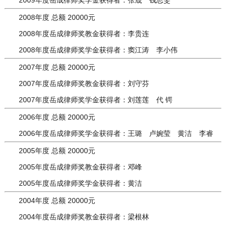
2009年度岳成律师奖学金获得者：张晟 钱思雯
2008年度 总额 20000元
2008年度岳成律师奖教金获得者：李贵连
2008年度岳成律师奖学金获得者：窦江涛 李小伟
2007年度 总额 20000元
2007年度岳成律师奖教金获得者：刘守芬
2007年度岳成律师奖学金获得者：刘莲莲 代 锷
2006年度 总额 20000元
2006年度岳成律师奖学金获得者：王璐 卢婉莹 黄洁 李睿
2005年度 总额 20000元
2005年度岳成律师奖教金获得者：邓峰
2005年度岳成律师奖学金获得者：黄洁
2004年度 总额 20000元
2004年度岳成律师奖教金获得者：梁根林