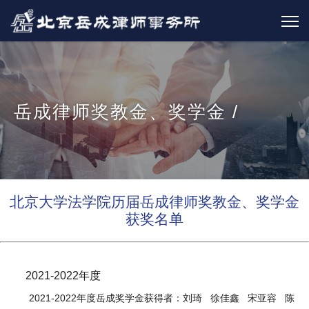
岳成律师奖教金、奖学金 /
北京大学法学院历届岳成律师奖教金、奖学金
获奖名单
2021-2022年度
2021-2022年度岳成奖学金获得者：刘琦 徐佳鑫 宋亚容 陈