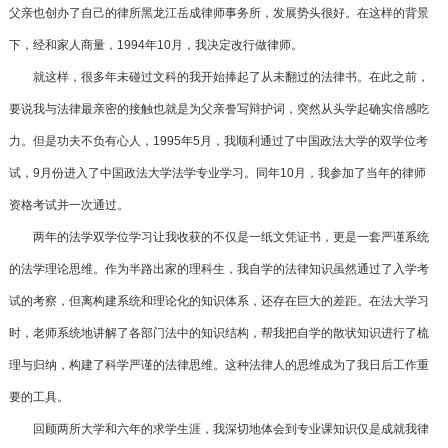
父亲也创办了自己的律所黑龙江岳成律师事务所，发展势头很好。在这样的背景
下，经和家人商量，1994年10月，我决定改行做律师。
就这样，很多年未碰过文科的我开始捧起了从未翻过的法律书。在此之前，
要说我与法律最亲密的接触也就是为父亲誊写辩护词，突然从头学起确实倍感吃
力。但是功夫不负有心人，1995年5月，我顺利通过了中国政法大学的双学位考
试，9月份进入了中国政法大学法学专业学习。同年10月，我参加了当年的律师
资格考试并一次通过。
两年的法学双学位学习让我收获的不仅是一纸文凭证书，更是一套严谨系统
的法学理论思维。作为半路出家的理科生，我自学的法律知识虽然通过了入学考
试的考察，但离构建系统和理论化的知识体系，还存在巨大的差距。在法大学习
时，老师系统地讲解了各部门法中的知识结构，帮我把自学的散状知识进行了梳
理与归纳，构建了科学严谨的法律思维。这种法律人的思维成为了我日后工作重
要的工具。
回顾两所大学和六年的求学生涯，我深切地体会到专业课知识仅是成就我律