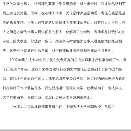
生活的艰辛与压力。但当我到离家上千公里的陌生城市求学时，我才陡然感到了
肩上责任的力量。同样，在法律工作中，无论是律师还是助理，责任心强是最基
本的执业要求。当事人通常是遇到难题才会寻求律师帮助。只有想人之所想，急
人之所急才能为当事人提供优质的服务，化解棘手的纠纷。当律师是对责任心的
考验，因为多查一部法律，多记一款法条有时候能为当事人避免极大的经济损
失。这些可不是通过司法考试，取得律师执业资格就顺理成章所具备的。
1997年我在法大毕业后，就在父亲开办的岳成律师事务所从事律师工作，至
今已经18个年头。这些年来每当回想起我的大学生活还会感到十分的怀念与留
恋。都说十年育树百年育人，我要感谢西安公路学院，理工科的逻辑思维方式使
我在律师工作中受益良多；我也要感谢中国政法大学，使我成为了一名法律人。
大学的教诲将一直鞭策我，永远行进在追求卓越的道路上。
（作者为北京岳成律师事务所主任，中国政法大学兼职教授）岳运生