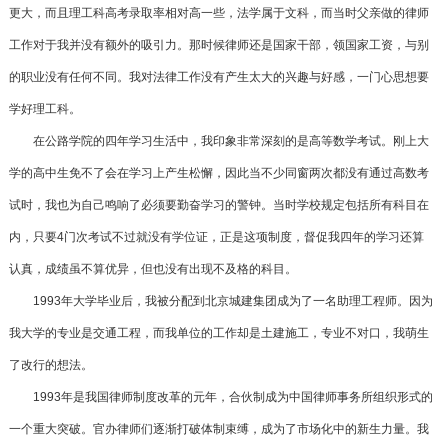
更大，而且理工科高考录取率相对高一些，法学属于文科，而当时父亲做的律师
工作对于我并没有额外的吸引力。那时候律师还是国家干部，领国家工资，与别
的职业没有任何不同。我对法律工作没有产生太大的兴趣与好感，一门心思想要
学好理工科。
在公路学院的四年学习生活中，我印象非常深刻的是高等数学考试。刚上大
学的高中生免不了会在学习上产生松懈，因此当不少同窗两次都没有通过高数考
试时，我也为自己鸣响了必须要勤奋学习的警钟。当时学校规定包括所有科目在
内，只要4门次考试不过就没有学位证，正是这项制度，督促我四年的学习还算
认真，成绩虽不算优异，但也没有出现不及格的科目。
1993年大学毕业后，我被分配到北京城建集团成为了一名助理工程师。因为
我大学的专业是交通工程，而我单位的工作却是土建施工，专业不对口，我萌生
了改行的想法。
1993年是我国律师制度改革的元年，合伙制成为中国律师事务所组织形式的
一个重大突破。官办律师们逐渐打破体制束缚，成为了市场化中的新生力量。我