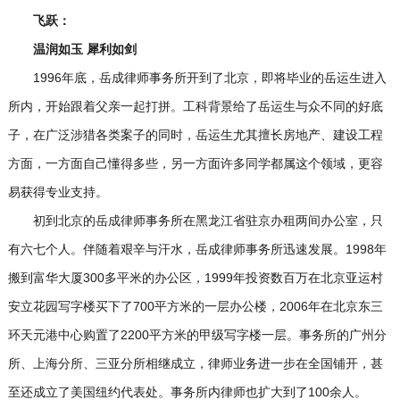
飞跃：
温润如玉 犀利如剑
1996年底，岳成律师事务所开到了北京，即将毕业的岳运生进入
所内，开始跟着父亲一起打拼。工科背景给了岳运生与众不同的好底
子，在广泛涉猎各类案子的同时，岳运生尤其擅长房地产、建设工程
方面，一方面自己懂得多些，另一方面许多同学都属这个领域，更容
易获得专业支持。
初到北京的岳成律师事务所在黑龙江省驻京办租两间办公室，只
有六七个人。伴随着艰辛与汗水，岳成律师事务所迅速发展。1998年
搬到富华大厦300多平米的办公区，1999年投资数百万在北京亚运村
安立花园写字楼买下了700平方米的一层办公楼，2006年在北京东三
环天元港中心购置了2200平方米的甲级写字楼一层。事务所的广州分
所、上海分所、三亚分所相继成立，律师业务进一步在全国铺开，甚
至还成立了美国纽约代表处。事务所内律师也扩大到了100余人。