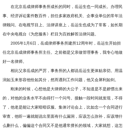
在北京岳成律师事务所成长的同时，岳运生也一同成长。办理民
事、经济诉讼案件数百件，担任多家政府机关、企事业单位的常年法
律顾问。在电视节目上、法律讲座上，岳运生也成为了常客，如长期
在中央电视台《为您服务》栏目为百姓解答法律问题。
2005年1月6日，岳成律师事务所建所12周年时，岳运生开始担
任北京岳成律师事务所主任。之前都是父亲做管理事务，我专心地做
好一名律师。
相比父亲岳成的严厉，事务所的人都说岳运生更体贴亲切。用温
润如玉来形容他恰如其分，然而遇到工作问题，他又会犀利如剑。
刚来的时候，心想他是大律师的大公子，不知道是不是娇惯出来
的，对他的业务水平不由得打一个问号。接触一段时间就发现，不得
了，他老是能让大家暗暗叹服。集体讨论会上，比如念一个合同进行
审查，他听一遍就能说出里面有什么漏洞，应该怎么弥补，应该增什
么删什么，偏偏这个合同又不是他通常擅长的领域，大家就想，这怎