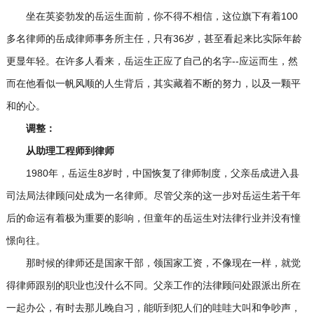
坐在英姿勃发的岳运生面前，你不得不相信，这位旗下有着100
多名律师的岳成律师事务所主任，只有36岁，甚至看起来比实际年龄
更显年轻。在许多人看来，岳运生正应了自己的名字--应运而生，然
而在他看似一帆风顺的人生背后，其实藏着不断的努力，以及一颗平
和的心。
调整：
从助理工程师到律师
1980年，岳运生8岁时，中国恢复了律师制度，父亲岳成进入县
司法局法律顾问处成为一名律师。尽管父亲的这一步对岳运生若干年
后的命运有着极为重要的影响，但童年的岳运生对法律行业并没有憧
憬向往。
那时候的律师还是国家干部，领国家工资，不像现在一样，就觉
得律师跟别的职业也没什么不同。父亲工作的法律顾问处跟派出所在
一起办公，有时去那儿晚自习，能听到犯人们的哇哇大叫和争吵声，