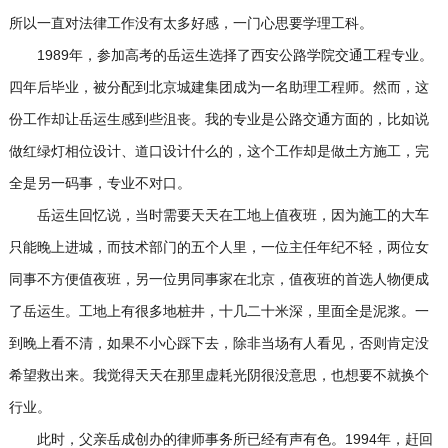
所以一直对法律工作没有太多好感，一门心思要学理工科。
1989年，参加高考的岳运生选择了西安公路学院交通工程专业。
四年后毕业，被分配到北京城建集团成为一名助理工程师。然而，这
份工作却让岳运生感到些沮丧。我的专业是公路交通方面的，比如说
做红绿灯相位设计、道口设计什么的，这个工作却是做土方施工，完
全是另一码事，专业不对口。
岳运生回忆说，当时需要天天在工地上值夜班，因为施工的大车
只能晚上进城，而技术部门的五个人里，一位主任年纪不轻，两位女
同事不方便值夜班，另一位男同事家在北京，值夜班的首选人物便成
了岳运生。工地上有很多地桩井，十几二十米深，里面全是泥浆。一
到晚上看不清，如果不小心踩下去，除非当场有人看见，否则肯定没
希望救出来。我觉得天天在那里虚耗光阴很没意思，也想要不就换个
行业。
此时，父亲岳成创办的律师事务所已经有声有色。1994年，赶回